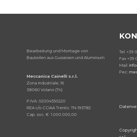
KON
Bearbeitung und Montage von
Tel. +39
Bauteilen aus Gusseisen und Aluminium
Fax +39 
Mail:
info
Pec:
mec
Meccanica Cainelli s.r.l.
Zona Industriale, 16
38060 Volano (Tn)
P.IVA: 02004550220
Datenve
REA c/o CCIAA Trento: TN-193782
Cap. soc. € 1.000.000,00
Copyrigh
s.r.l.