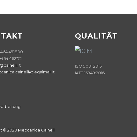
TAKT
QUALITÄT
 0464 491800
0464 462172
@cainelli.it
ISO 9001:2015
canica.cainelli@legalmail.it
IATF 16949:2016
rarbeitung
t © 2020 Meccanica Cainelli