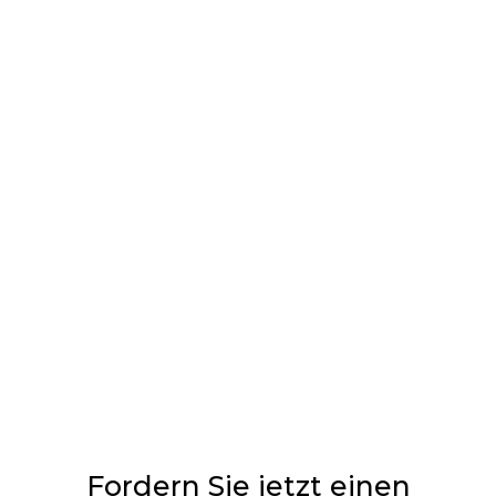
BEHANDLUNGEN
Ausbohren
Sandstrahlen
Waschen
Imprägnieren
Fordern Sie jetzt einen