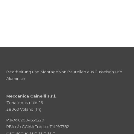
Bearbeitung und Montage von Bauteilen aus Gusseisen und
Aluminium
Meccanica Cainelli s.r.l.
Zona Industriale, 16
38060 Volano (Tn)
P.IVA: 02004550220
REA c/o CCIAA Trento: TN-193782
Cap. soc. € 1.000.000,00