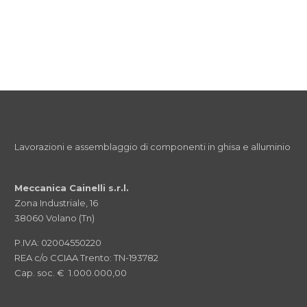
Lavorazioni e assemblaggio di componenti in ghisa e alluminio
Meccanica Cainelli s.r.l.
Zona Industriale, 16
38060 Volano (Tn)
P.IVA: 02004550220
REA c/o CCIAA Trento: TN-193782
Cap. soc. € 1.000.000,00