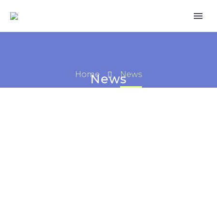
Home
News
News