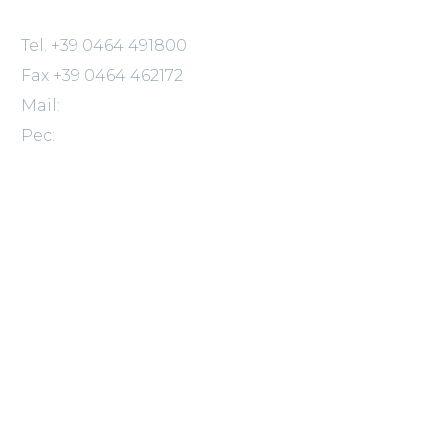
Tel. +39 0464 491800
Fax +39 0464 462172
Mail:
info@cainelli.com
Pec:
meccanica.cainelli@legalmail.it
Trattamento dati personali
Whistleblowing
© 2020 Meccanica Cainelli s.r.l.
All rights reserved
QUALITÁ