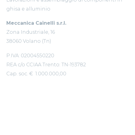
ghisa e alluminio
Meccanica Cainelli s.r.l.
Zona Industriale, 16
38060 Volano (Tn)
P.IVA: 02004550220
REA c/o CCIAA Trento: TN-193782
Cap. soc. € 1.000.000,00
Marketing:
Vitamina Studio
CONTATTI